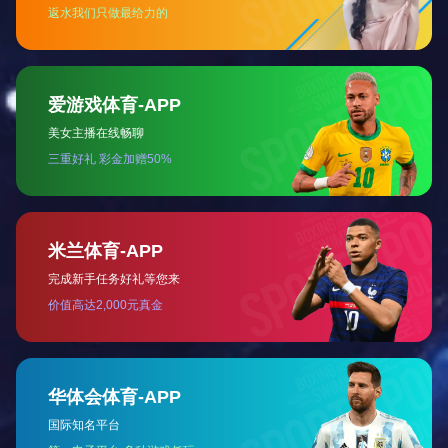
华体会在线