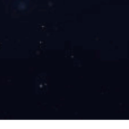
生活污水处理设备
河南污水处理设备
医院污水处理设备
河南一体化污水处理设备
工业污水处理设备
河南大气净化设备
养殖污水处理设备
河南中水回用
联系人：赵总
手机：13
Copyright © 郑州绿缘环保工程有限公司 版权所有 备案号：
豫ICP备20
球盟会官方端网站登录入口
|
开云手机入口
|
B体育平台
|
欧亿体育（中
国）体育官方网站
|
博鱼平台
|
米兰网页版·官方端在线
|
华体会网页版
|