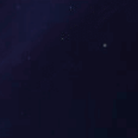
05-28
河南中水回用政策对当地社会和经济的影响深度解析
05-20
从经济角度看河南中水回用对资源节约的作用
09-19
一体污水处理设备在使用时需要注意哪些事项？分别是什么？
06-23
探访河南一体化污水处理设备厂家，揭秘环保产业的发展之路
垃圾渗滤液处理设备
垃圾渗滤液处理设备