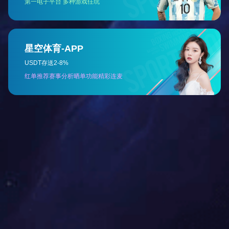
推荐新闻
12-12
透过春运数据见证时代变迁 感受“流动”的速度和发展活力
11-27
财经聚焦丨今冬首场寒潮来袭，能源行业保供形势如何？