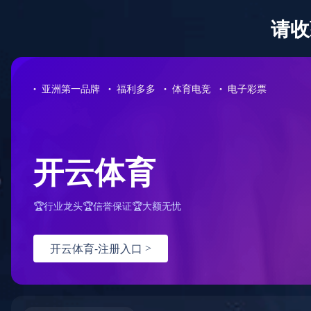
绿缘环保工程
网站首页