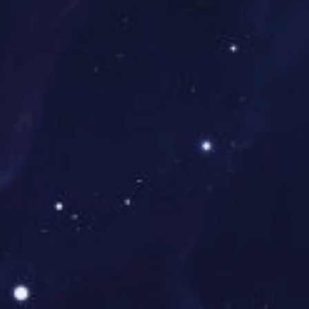
华体会在线