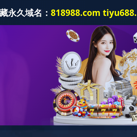
生活污水处理设备
医院污水处理设备
工业污水处理设备
设备中心