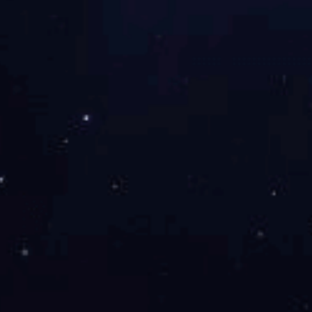
产品中心
直通车
PRODUCT
THROUGH
生活污水处理设备
河南污水处理设
医院污水处理设备
河南一体化污水处理设
工业污水处理设备
河南大气净化设
养殖污水处理设备
河南中水回用
联系人：赵总