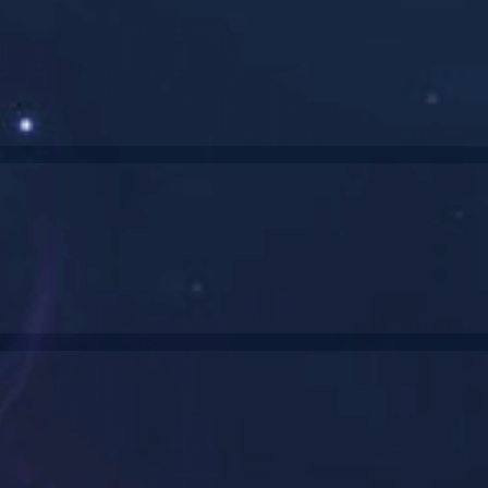
设备
备
电化学设备
厌氧塔、IC反应器