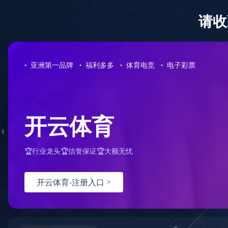
绿缘环保工程
网站首页