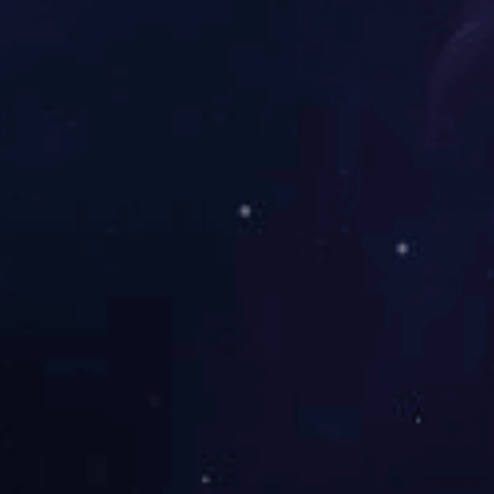
河南除砂器
details