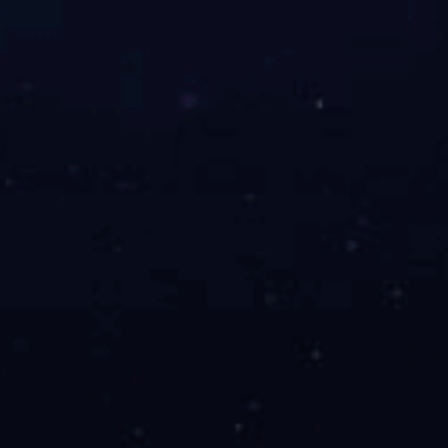
提 交
郑州市金水区东风路世博中心2717