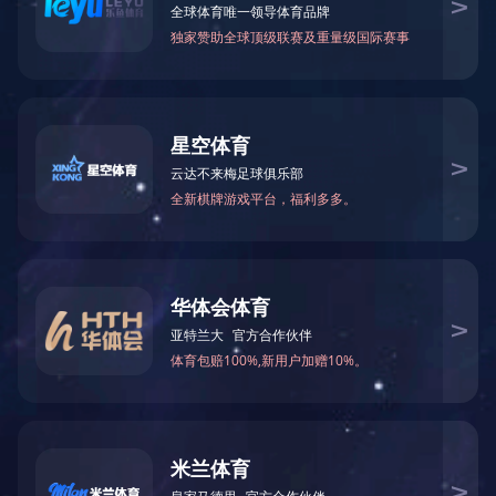
许昌循环水过滤设备案例
以下是我司许昌循环水过滤设备案例展示：
产品中心
直通车
PRODUCT
THROUGH
生活污水处理设备
河南污水处理设备
医院污水处理设备
河南一体化污水处理设备
工业污水处理设备
河南大气净化设备