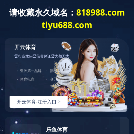
绿缘环保工程
当前位置：
网站首页
生活污水处理设备
医院污水处理设备
首页
> >
工程案
例
返回
工程案例
中牟县万盛村污水处理
工业污水处理设备
设备中心
企业优势
工程案例
所属分类：工程案例 发布时间： 2023-03-27 作者：admin
分享到：
二维码分享
汝州丰达煤矿案例
中牟县万滩镇沙坡池村污水处理
新闻资讯
相关案例推荐
公司简介
华体会（中国）
MORE+