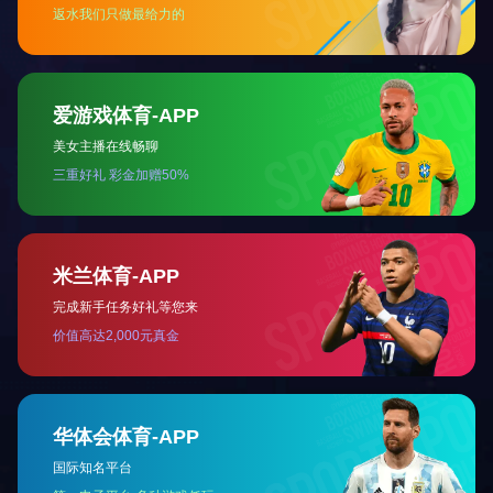
联系人：赵总
手机：13
Copyright © 郑州绿缘环保工程有限公司 版权所有 备案号：
豫ICP备20
球盟会官方端网站登录入口
|
开云手机入口
|
B体育平台
|
欧亿体育（中
国）体育官方网站
|
博鱼平台
|
米兰网页版·官方端在线
|
华体会网页版
|
开云电子
|
好博
|
在线客服
QQ咨询
拨打热线：
400-999-8870
13607668870