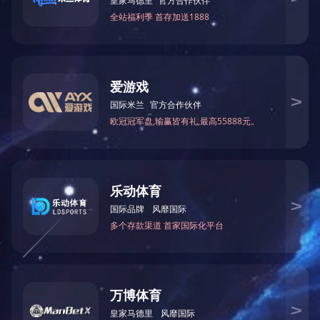
河南大气处理设备
河南RTO、CTO
河南光氧催化设备
河南活性炭吸附设备
河南除尘器
河南河流生态治理
河南景观水处理设备
河南生态环境治理
热门推荐
河南华体会在线
推荐新闻
12-12
透过春运数据见证时代变迁 感受“流动”的速度和发展活力
11-27
财经聚焦丨今冬首场寒潮来袭，能源行业保供形势如何？
05-28
河南中水回用政策对当地社会和经济的影响深度解析
05-20
从经济角度看河南中水回用对资源节约的作用
09-19
一体污水处理设备在使用时需要注意哪些事项？分别是什么？
06-23
探访河南一体化污水处理设备厂家，揭秘环保产业的发展之路
河南食品污水处理设备
河南食品厂污水处理设备
河南食品厂污水处理项目
河南食品厂污水处理
设备
河南食品厂污水处理设备
details