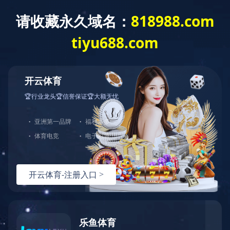
绿缘环保工程
当前位置：
网站首页
河南生活污水处理设备
首页
>
河南设
备中心
>
河南
工业污水处理设
备
>
河南食品
污水处理设备
返回
河南医院污水处理设备
河南工业污水处理设备
河南设备中心
企业优势
工程案例
新闻资讯
设备中心