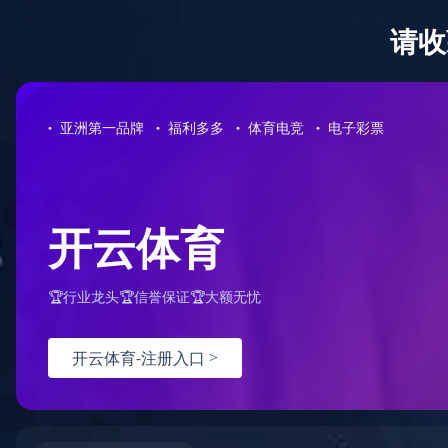
绿缘环保工程
网站首页