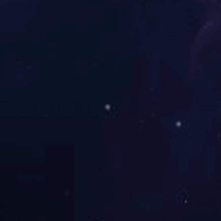
AAA重合同守信用证书
郑州绿缘环保营业执照