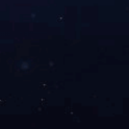
新闻中心
关于我们
NEWS
ABOUT
备
公司新闻
公司简介
备
行业新闻
荣誉资质
备
常见问题
合作伙伴
时事聚焦
公司环境
手机：13607668870
地址：