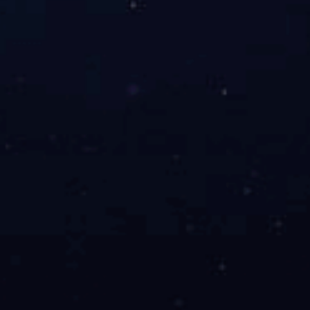
提 交
郑州市金水区东风路世博中心2717