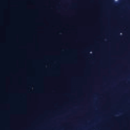
AAA质量服务信誉证书
所属分类：荣誉资质 发布时间： 2021-01-29 作者：admin
分享到：
二维码分享