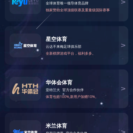
荣誉资质
合作伙伴
公司环境
热门推荐
华体会在线
新密市永生医院污水处理设备
所属分类：合作伙伴 发布时间： 2021-01-29 作者：admin
分享到：
二维码分享
新密市永生医院
污水处理设备
没有了
新县同信生物污水处理设备