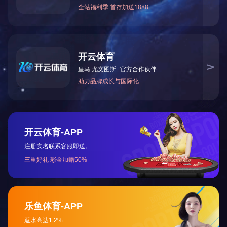
球盟会官方端网站登录入口
|
开云手机入口
|
B体育平台
|
欧亿体育（中
国）体育官方网站
|
博鱼平台
|
米兰网页版·官方端在线
|
华体会网页版
|
开云电子
|
好博
|